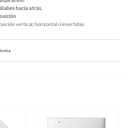
álabes hacia atrás.
osición
ición vertical, horizontal o invertidas.
écnica