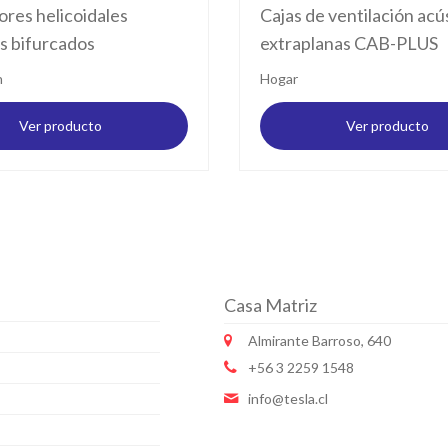
ores helicoidales
Cajas de ventilación acú
s bifurcados
extraplanas CAB-PLUS
n
Hogar
Ver producto
Ver producto
Casa Matriz
Almirante Barroso, 640
+56 3 2259 1548
info@tesla.cl