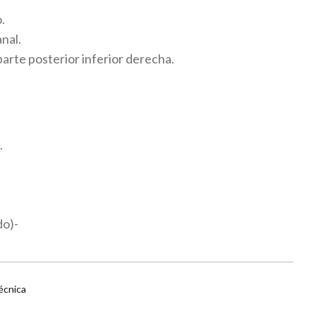
.
nal.
 parte posterior inferior derecha.
.
do)-
écnica