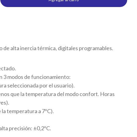
 de alta inercia térmica, digitales programables.
ectado.
n 3 modos de funcionamiento:
a seleccionada por el usuario).
os que la temperatura del modo confort. Horas
es).
 la temperatura a 7ºC).
lta precisión: ±0,2ºC.