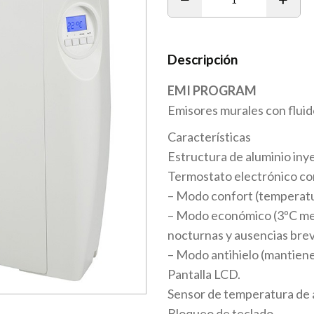
Descripción
EMI PROGRAM
Emisores murales con fluido
Características
Estructura de aluminio iny
Termostato electrónico co
– Modo confort (temperatur
– Modo económico (3ºC men
nocturnas y ausencias brev
– Modo antihielo (mantiene
Pantalla LCD.
Sensor de temperatura de a
Bloqueo de teclado.