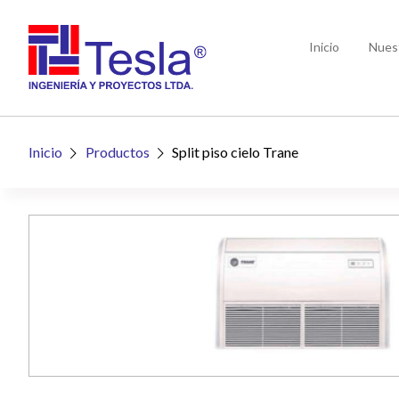
Inicio
Nues
Inicio
Productos
Split piso cielo Trane

