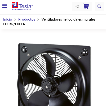
(
0
)
Inicio
Productos
Ventiladores helicoidales murales


HXBR/HXTR