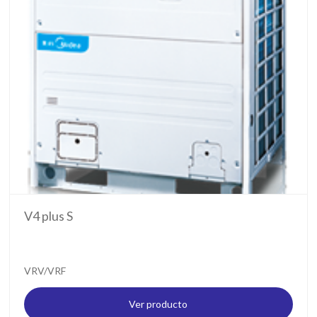
V4 plus S
VRV/VRF
Ver producto