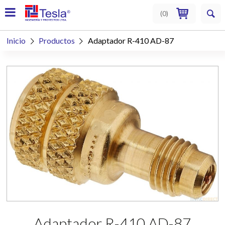
(
0
)
Inicio
Productos
Adaptador R-410 AD-87


Adaptador R-410 AD-87