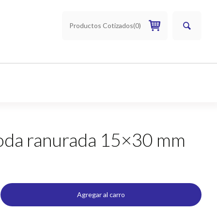
Productos Cotizados
(
0
)
loda ranurada 15×30 mm
Agregar al carro