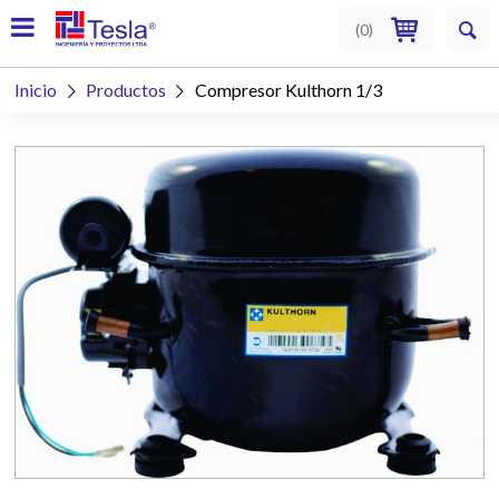
(
0
)
Inicio
Productos
Compresor Kulthorn 1/3

