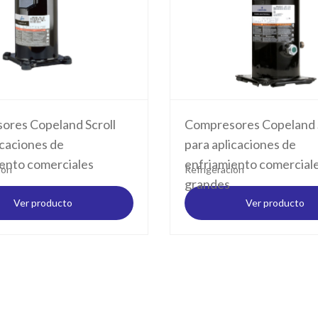
ores Copeland Scroll
Compresores Copeland S
icaciones de
para aplicaciones de
ento comerciales
enfriamiento comercial
ión
Refrigeración
grandes
Ver producto
Ver producto