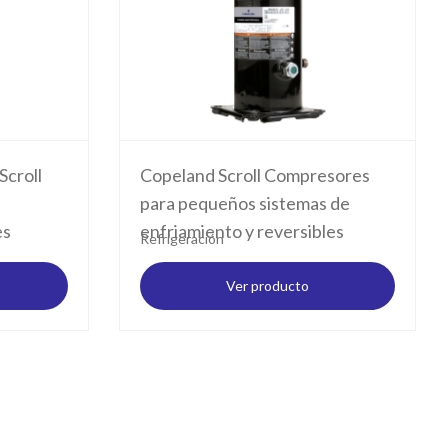
croll
Copeland Scroll Compresores
para pequeños sistemas de
es
enfriamiento y reversibles
Refrigeración
Ver producto