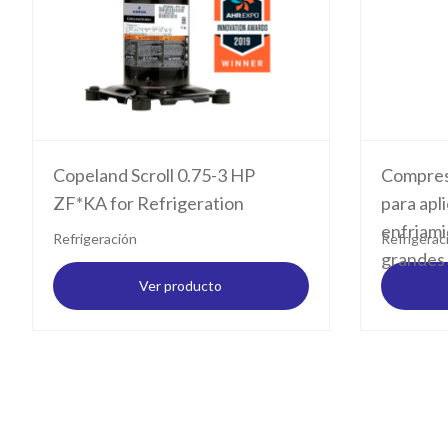
Copeland Scroll 0.75-3 HP
Compres
ZF*KA for Refrigeration
para apl
enfriami
Refrigeración
Refrigerac
grandes
Ver producto