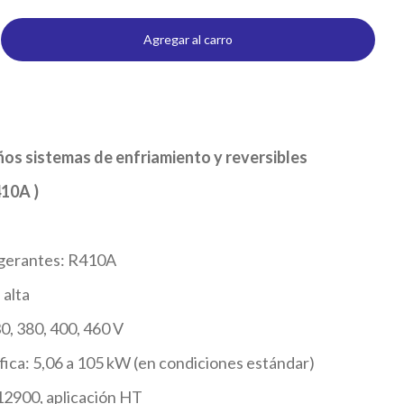
Agregar al carro
s sistemas de enfriamiento y reversibles
410A
)
igerantes: R410A
 alta
0, 380, 400, 460 V
fica: 5,06 a 105 kW (en condiciones estándar)
2900, aplicación HT