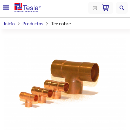
(
0
)
Inicio
Productos
Tee cobre

